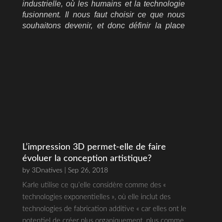
industrielle, où les humains et la technologie
fusionnent. Il nous faut choisir ce que nous
souhaitons devenir, et donc définir la place
que nous donnons à la technologie!»,
explique Amy Karle depuis sa ville de San
Francisco, juste avant son départ pour la
biennale d’art de Pékin (BMAB 2018). Bio-
artiste, c’est-à-dire qu’elle intègre la
biotechnologie à ses œuvres, la jeune femme
cultive des tissus organiques et s’aventure
parfois vers le machine learning
(apprentissage automatique).”
L’impression 3D permet-elle de faire
évoluer la conception artistique?
by
3Dnatives
| Sep 26, 2018
Karle utilise ce qu’elle considère comme des «
technologies exponentielles », où elle inclut des
technologies de fabrication additive « car elles ont le
potentiel de créer plus organiquement, plus comme