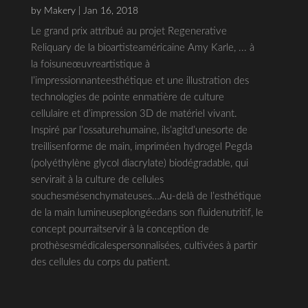
by
Makery
| Jan 16, 2018
Le grand prix attribué au projet Regenerative
Reliquary de la bioartisteaméricaine Amy Karle, ... à
la foisuneœuvreartistique à
l’impressionnanteesthétique et une illustration des
technologies de pointe enmatière de culture
cellulaire et d’impression 3D de matériel vivant.
Inspiré par l’ossaturehumaine, ils’agitd’unesorte de
treillisenforme de main, impriméen hydrogel Pegda
(polyéthylène glycol diacrylate) biodégradable, qui
servirait à la culture de cellules
souchesmésenchymateuses…Au-delà de l’esthétique
de la main lumineuseplongéedans son fluidenutritif, le
concept pourraitservir à la conception de
prothèsesmédicalespersonnalisées, cultivées à partir
des cellules du corps du patient.