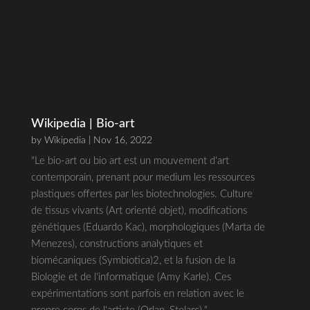
Kunstwerke dienen als Beispiel für die
Anwendung von AI-Technologien, die
menschliche Fähigkeiten erweitern und neue
Perspektiven auf die Zukunft der Menschheit
eröffnen. Tournay betont die Notwendigkeit
eines kritischen und informierten Umgangs mit
Algorithmen, um die Herausforderungen der
digitalen Ära zu meistern.
Wikipedia | Bio-art
by
Wikipedia
| Nov 16, 2022
"Le bio-art ou bio art est un mouvement d'art
contemporain, prenant pour medium les ressources
plastiques offertes par les biotechnologies. Culture
de tissus vivants (Art orienté objet), modifications
génétiques (Eduardo Kac), morphologiques (Marta de
Menezes), constructions analytiques et
biomécaniques (Symbiotica)2, et la fusion de la
Biologie et de l'informatique (Amy Karle). Ces
expérimentations sont parfois en relation avec le