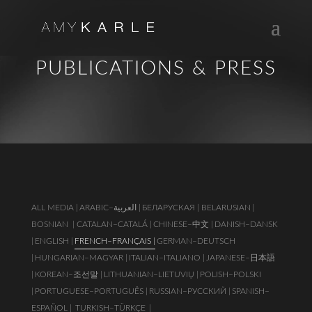
PUBLICATIONS & PRESS
ALL MEDIA |
ARABIC–العربية |
БЕЛАРУСКАЯ | BELARUSIAN
|
BOSNIAN
| CATALAN–CATALÁ |
CHINESE–中文 |
DANISH–DANSK
|
ENGLISH |
FRENCH–FRANÇAIS |
GERMAN–DEUTSCH
|
HUNGARIAN–MAGYAR |
ITALIAN–ITALIANO |
JAPANESE–日本語
|
KOREAN–조선말 |
LITHUANIAN–LIETUVIŲ |
POLISH–POLSKI
|
PORTUGUESE–PORTUGUÊS |
RUSSIAN–РУССКИЙ |
SPANISH–
ESPAÑOL |
TURKISH–TÜRKÇE
|