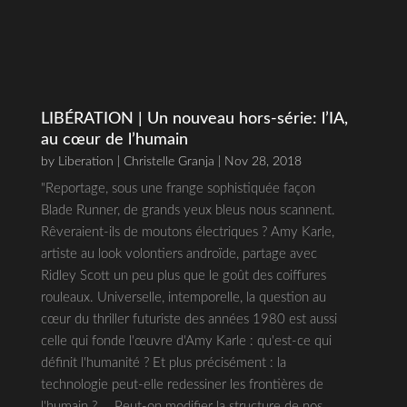
LIBÉRATION | Un nouveau hors-série: l’IA,
au cœur de l’humain
by
Liberation | Christelle Granja
| Nov 28, 2018
"Reportage, sous une frange sophistiquée façon
Blade Runner, de grands yeux bleus nous scannent.
Rêveraient-ils de moutons électriques ? Amy Karle,
artiste au look volontiers androïde, partage avec
Ridley Scott un peu plus que le goût des coiffures
rouleaux. Universelle, intemporelle, la question au
cœur du thriller futuriste des années 1980 est aussi
celle qui fonde l'œuvre d'Amy Karle : qu'est-ce qui
définit l'humanité ? Et plus précisément : la
technologie peut-elle redessiner les frontières de
l'humain ? … Peut-on modifier la structure de nos