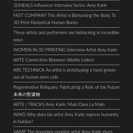
3DHEALS Influencer Interview Series: Amy Karle
FAST COMPANY This Artist is Biohacking the Body To
3D Print Fantastical Human Bones
These artists and performers are biohacking in incredible
ways
WOMEN IN 3D PRINTING Interview Artist Amy Karle
ARTE Connection Between Worlds (video)
ARS TECHNICA An artist is prototyping a hand grown
out of human stem cells
Regenerative Reliquary: Fabricating a Relic of the Future
未来の聖遺物
ARTE | TRACKS Amy Karle: Main Dans La Main
WWD Why does bio artist Amy Karle express humanity
in fashion?
VAMP The boundary-pushing artist Amy Karle gives